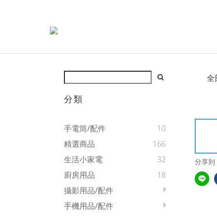
全
分類
手電筒/配件
10
精選商品
166
生活小家電
32
分享到
廚房用品
18
攝影用品/配件
手機用品/配件