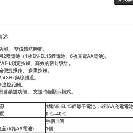
描述
功能、
雙倍續航時間。
用
2
種電池（
1
枚
EN-EL15
鋰電池、
6
枚充電
AA
電池
)
。
/AF-L
鎖定按鈕、高效的密封設計。
輪便捷操作、
多重按鈕。
2.4GHz
無線頻道。
米遙控距離。
螢幕鎖鍵功能、
支援時鐘顯示模式。
源
1
塊
NE-EL15
鋰離子電池，
6
節
AA
充電電
度
0
℃
--40
℃
手柄 1個
座 (6塊AA電池)
1
個