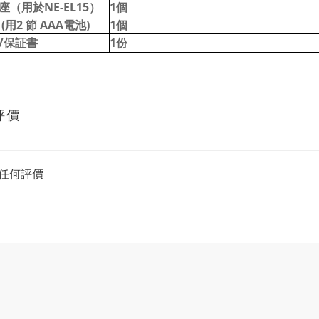
座（用於
NE-EL15
）
1
個
(用2 節 AAA電池)
1
個
/保証書
1
份
評價
任何評價