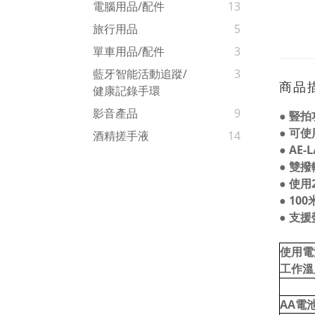
電腦用品/配件
13
旅行用品
5
單車用品/配件
3
藍牙智能活動追蹤/
3
商品
健康記錄手環
影音產品
9
●
豎拍
●
可使
酒精搓手液
14
●
AE-L
●
雙撥
●
使用
●
100
●
支援
使用電
工作溫
AA電池