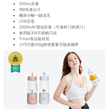
350mL容量
9秒快速出汁
機身分離一鍵清洗
USB充電
2000mAh電池容量（可連榨15杯果汁）
食用級304不銹鋼刀頭
Tritan食品級材質
小巧可愛430g輕便重量可隨身攜帶