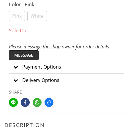
Color
: Pink
Pink
White
Sold Out
Please message the shop owner for order details.
MESSAGE
Payment Options
Delivery Options
SHARE
DESCRIPTION