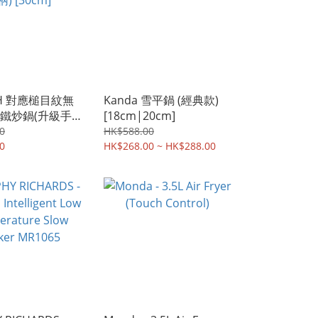
 IH 對應槌目紋無
Kanda 雪平鍋 (經典款)
鐵炒鍋(升級手
[18cm|20cm]
m]
0
HK$588.00
0
HK$268.00 ~ HK$288.00