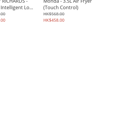
 RICHARDS -
Monda - 3.5L Air Fryer
ntelligent Low
(Touch Control)
ture Slow
.00
HK$568.00
MR1065
.00
HK$458.00