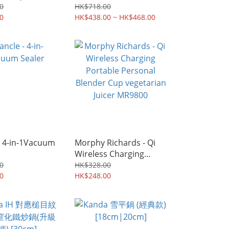
[30cm/32cm]
0
HK$718.00
0
HK$438.00 ~ HK$468.00
- 4-in-1Vacuum
Morphy Richards - Qi
Wireless Charging
Portable Personal
0
HK$328.00
0
Blender Cup vegetarian
HK$248.00
Juicer MR9800