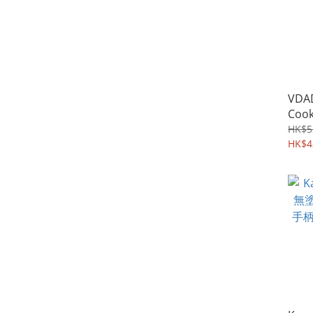
VDAD
Cook
HK$5
HK$4