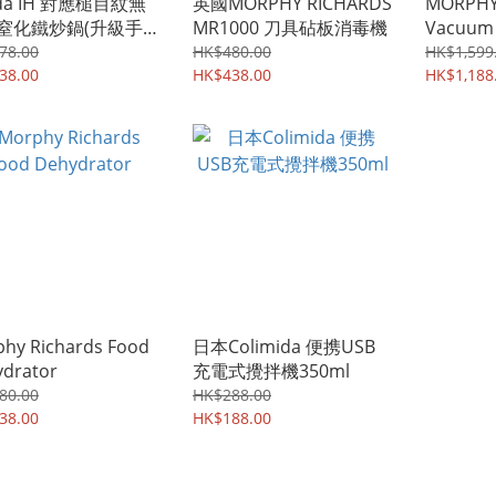
da IH 對應槌目紋無
英國MORPHY RICHARDS
MORPHY
窒化鐵炒鍋(升級手
MR1000 刀具砧板消毒機
Vacuum I
[33cm] 有耳 (新舊包
Tempera
78.00
HK$480.00
HK$1,599
機)
38.00
HK$438.00
Cooker 
HK$1,188
hy Richards Food
日本Colimida 便携USB
drator
充電式攪拌機350ml
80.00
HK$288.00
38.00
HK$188.00