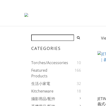
Vi
CATEGORIES
Torches/Accessories
10
Featured
166
Products
生活小家電
32
Kitchenware
18
JET
攝影用品/配件
義式