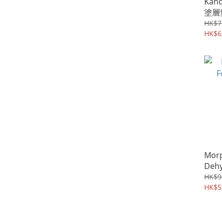
Kan
塗層
柄) 
HK$7
裝隨
HK$6
Morp
Dehy
HK$9
HK$5