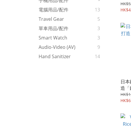
手機用品/配件
HK$5
電腦用品/配件
13
HK$4
Travel Gear
5
單車用品/配件
3
Smart Watch
3
Audio-Video (AV)
9
Hand Sanitizer
14
日本
造「
及高
HK$1
HK$6