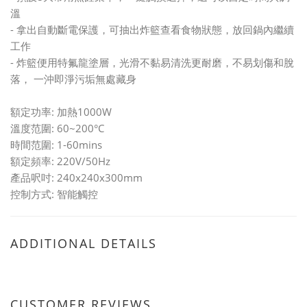
溫
- 拿出自動斷電保護，可抽出炸籃查看食物狀態，放回鍋內繼續
工作
- 炸籃便用特氟龍塗層，光滑不黏易清洗更耐磨，不易划傷和脫
落， 一沖即淨污垢無處藏身
額定功率: 加熱1000W
溫度范圍: 60~200°C
時間范圍: 1-60mins
額定頻率: 220V/50Hz
產品呎吋: 240x240x300mm
控制方式: 智能觸控
ADDITIONAL DETAILS
CUSTOMER REVIEWS