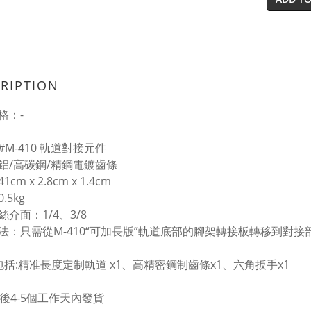
RIPTION
格：-
M-410 軌道對接元件
鋁/高碳鋼/精鋼電鍍齒條
cm x 2.8cm x 1.4cm
.5kg
介面：1/4、3/8
法：只需從M-410“可加長版”軌道底部的腳架轉接板轉移到對接
包括:精准長度定制軌道 x1、高精密鋼制齒條x1、六角扳手x1
單後4-5個工作天內發貨