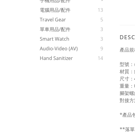
手機用品/配件
電腦用品/配件
13
Travel Gear
5
單車用品/配件
3
DESC
Smart Watch
3
Audio-Video (AV)
9
產品規
Hand Sanitizer
14
型號：#
材質：
尺寸：41
重量：0
腳架螺絲
對接方
*產品
**落