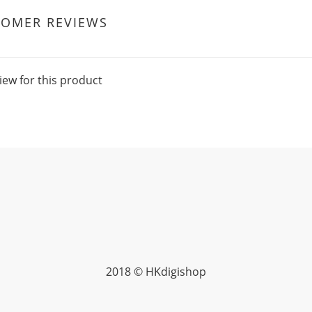
TOMER REVIEWS
iew for this product
2018 © HKdigishop