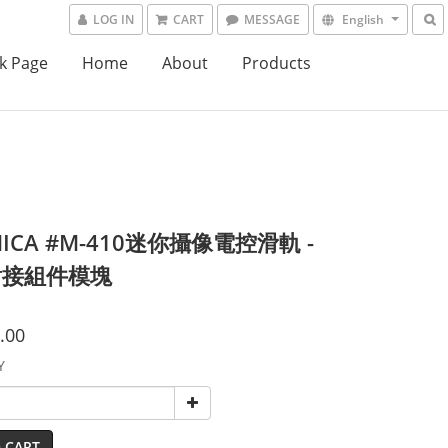
LOG IN
CART
MESSAGE
English
k Page
Home
About
Products
ICA #M-410迷你攝像電控滑軌 -
對接組件模塊
.00
Y
 CART