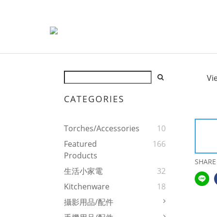
Vi
CATEGORIES
Torches/Accessories
10
Featured
166
Products
SHARE
生活小家電
32
Kitchenware
18
攝影用品/配件