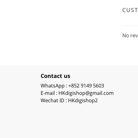
CUS
No rev
Contact us
WhatsApp : +852 9149 5603
E-mail : HKdigishop@gmail.com
Wechat ID : HKdigishop2