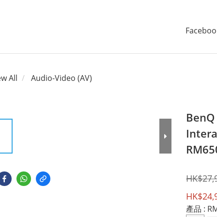
Faceboo
ew All
Audio-Video (AV)
BenQ 
Intera
RM65
HK$27,
HK$24,
產品
: R