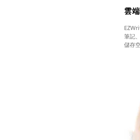
雲
EZW
筆記、
儲存