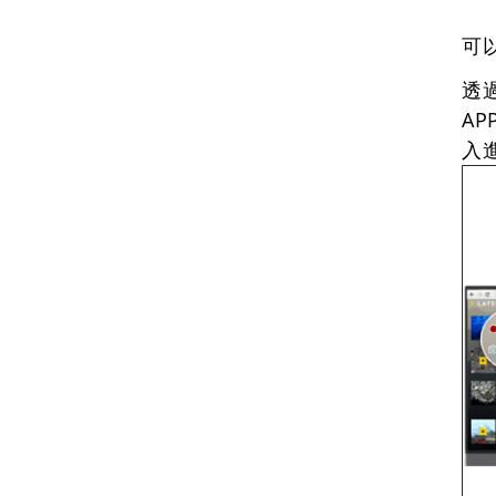
可以
透
AP
入