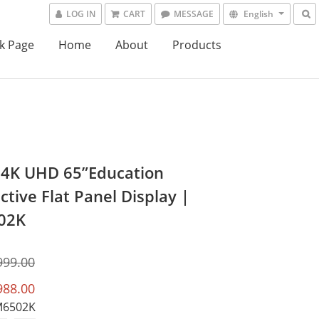
LOG IN
CART
MESSAGE
English
k Page
Home
About
Products
4K UHD 65”Education
ctive Flat Panel Display |
02K
999.00
988.00
M6502K