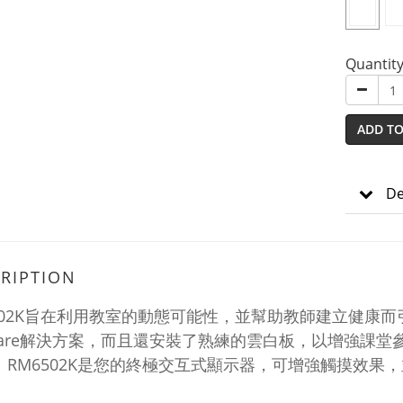
Quantit
ADD TO
De
RIPTION
502K旨在利用教室的動態可能性，並幫助教師建立健康而引
-Care解決方案，而且還安裝了熟練的雲白板，以增強課
 RM6502K是您的終極交互式顯示器，可增強觸摸效
。