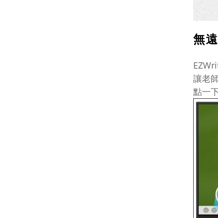
無
EZW
讓老
點一下