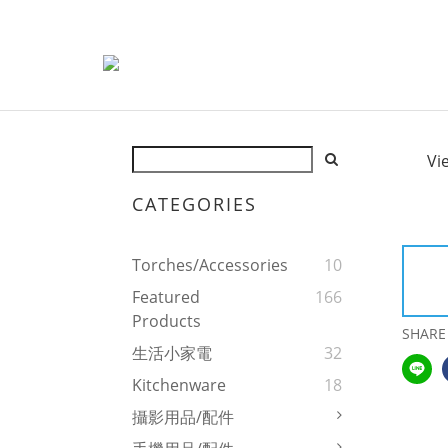
Vi
CATEGORIES
Torches/Accessories
10
Featured
166
Products
SHARE
生活小家電
32
Kitchenware
18
攝影用品/配件