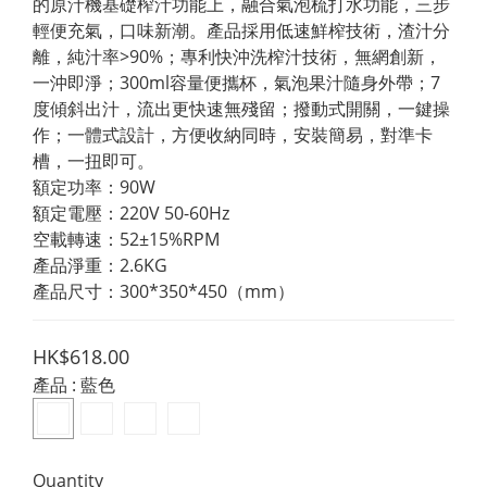
的原汁機基礎榨汁功能上，融合氣泡梳打水功能，三步
輕便充氣，口味新潮。產品採用低速鮮榨技術，渣汁分
離，純汁率>90%；專利快沖洗榨汁技術，無網創新，
一沖即淨；300ml容量便攜杯，氣泡果汁隨身外帶；7
度傾斜出汁，流出更快速無殘留；撥動式開關，一鍵操
作；一體式設計，方便收納同時，安裝簡易，對準卡
槽，一扭即可。
額定功率：90W
額定電壓：220V 50-60Hz
空載轉速：52±15%RPM
產品淨重：2.6KG
產品尺寸：300*350*450（mm）
HK$618.00
產品
: 藍色
Quantity