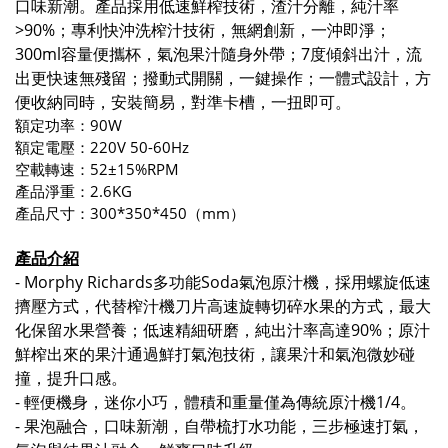
口味新潮。產品採用低速鮮榨技術，渣汁分離，純汁率
>90%；專利快沖洗榨汁技術，無網創新，一沖即淨；
300ml容量便攜杯，氣泡果汁隨身外帶；7度傾斜出汁，流
出更快速無殘留；撥動式開關，一鍵操作；一體式設計，方
便收納同時，安裝簡易，對準卡槽，一扭即可。
額定功率：90W
額定電壓：220V 50-60Hz
空載轉速：52±15%RPM
產品淨重：2.6KG
產品尺寸：300*350*450（mm）
產品介紹
- Morphy Richards多功能Soda氣泡原汁機，採用螺旋低速
擠壓方式，代替榨汁機刀片高速旋轉切碎水果的方式，最大
化保留水果營養；低速精細研磨，純出汁率高達90%；原汁
鮮榨出來的果汁通過鮮打氣泡技術，讓果汁和氣泡微妙碰
撞，提升口感。
- 輕便機身，迷你小巧，體積和重量僅為傳統原汁機1/4。
- 果泡融合，口味新潮，自帶梳打水功能，三步極速打氣，