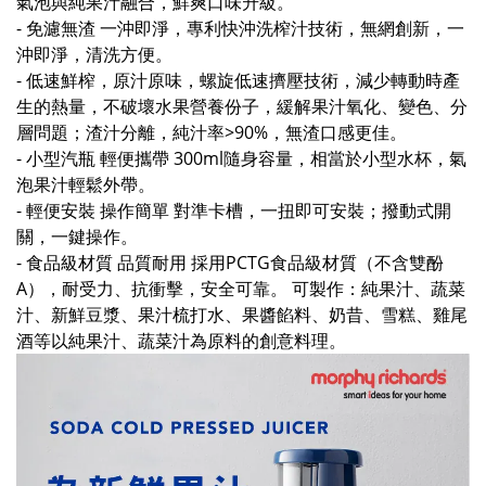
氣泡與純果汁融合，鮮爽口味升級。
- 免濾無渣 一沖即淨，專利快沖洗榨汁技術，無網創新，一
沖即淨，清洗方便。
- 低速鮮榨，原汁原味，螺旋低速擠壓技術，減少轉動時產
生的熱量，不破壞水果營養份子，緩解果汁氧化、變色、分
層問題；渣汁分離，純汁率>90%，無渣口感更佳。
- 小型汽瓶 輕便攜帶 300ml隨身容量，相當於小型水杯，氣
泡果汁輕鬆外帶。
- 輕便安裝 操作簡單 對準卡槽，一扭即可安裝；撥動式開
關，一鍵操作。
- 食品級材質 品質耐用 採用PCTG食品級材質（不含雙酚
A），耐受力、抗衝擊，安全可靠。 可製作：純果汁、蔬菜
汁、新鮮豆漿、果汁梳打水、果醬餡料、奶昔、雪糕、雞尾
酒等以純果汁、蔬菜汁為原料的創意料理。