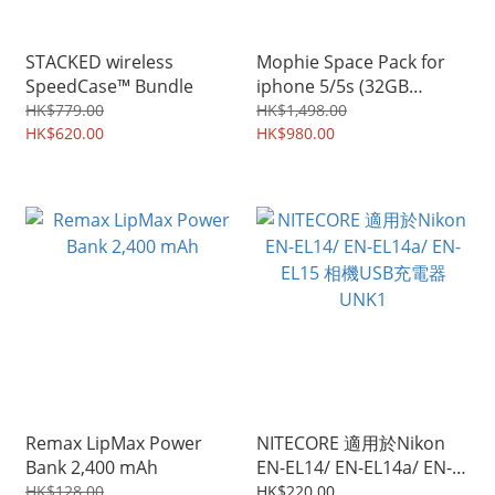
STACKED wireless
Mophie Space Pack for
SpeedCase™ Bundle
iphone 5/5s (32GB
version in Black)
HK$779.00
HK$1,498.00
HK$620.00
1,700mAh
HK$980.00
Remax LipMax Power
NITECORE 適用於Nikon
Bank 2,400 mAh
EN-EL14/ EN-EL14a/ EN-
EL15 相機USB充電器
HK$128.00
HK$220.00