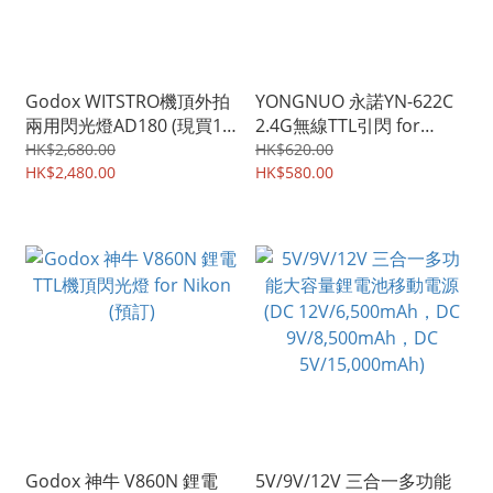
Godox WITSTRO機頂外拍
YONGNUO 永諾YN-622C
兩用閃光燈AD180 (現買1
2.4G無線TTL引閃 for
送3!!)
Canon (可高速同步
HK$2,680.00
HK$620.00
HK$2,480.00
1/8000s,支援前/後廉同步,
HK$580.00
頻閃)
Godox 神牛 V860N 鋰電
5V/9V/12V 三合一多功能