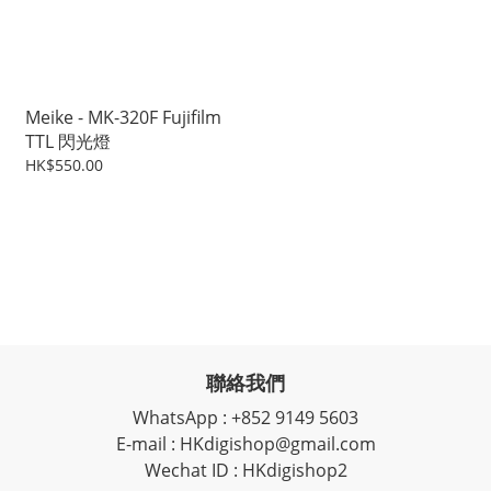
Meike - MK-320F Fujifilm
TTL 閃光燈
HK$550.00
聯絡我們
WhatsApp : +852 9149 5603
E-mail : HKdigishop@gmail.com
Wechat ID : HKdigishop2