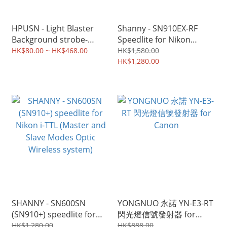
HPUSN - Light Blaster
Shanny - SN910EX-RF
Background strobe-
Speedlite for Nikon
based image projector
(build-in 2.4G wireless
HK$80.00 ~ HK$468.00
HK$1,580.00
(Canon Mount)
radio master and slave
HK$1,280.00
flash)
SHANNY - SN600SN
YONGNUO 永諾 YN-E3-RT
(SN910+) speedlite for
閃光燈信號發射器 for
Nikon i-TTL (Master and
Canon
HK$1,280.00
HK$888.00