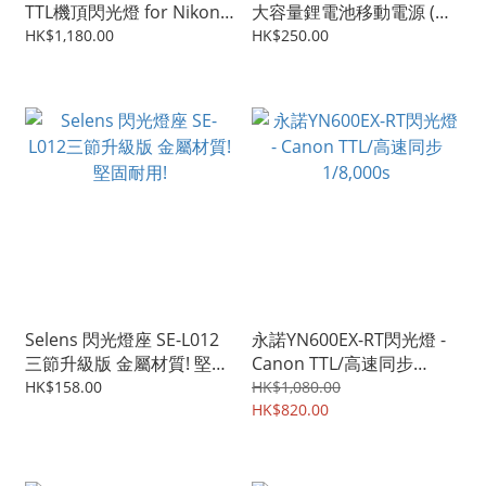
TTL機頂閃光燈 for Nikon
大容量鋰電池移動電源 (DC
(預訂)
12V/6,500mAh，DC
HK$1,180.00
HK$250.00
9V/8,500mAh，DC
5V/15,000mAh)
Selens 閃光燈座 SE-L012
永諾YN600EX-RT閃光燈 -
三節升級版 金屬材質! 堅固
Canon TTL/高速同步
耐用!
1/8,000s
HK$158.00
HK$1,080.00
HK$820.00