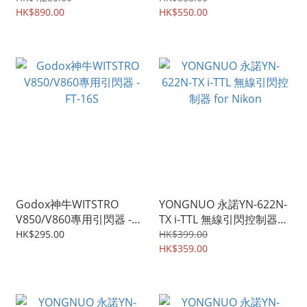
Slave Modes Optic
HK$890.00
HK$550.00
Wireless system)
Godox神牛WITSTRO
YONGNUO 永諾YN-622N-
V850/V860專用引閃器 -
TX i-TTL 無線引閃控制器
FT-16S
for Nikon
HK$295.00
HK$399.00
HK$359.00