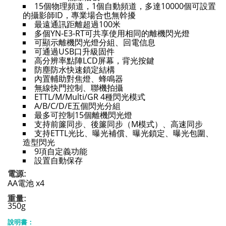
15個物理頻道，1個自動頻道，多達10000個可設置
的攝影師ID，專業場合也無幹擾
最遠通訊距離超過100米
多個YN-E3-RT可共享使用相同的離機閃光燈
可顯示離機閃光燈分組、回電信息
可通過USB口升級固件
高分辨率點陣LCD屏幕，背光按鍵
防塵防水快速鎖定結構
內置輔助對焦燈、蜂鳴器
無線快門控制、聯機拍攝
ETTL/M/Multi/GR 4種閃光模式
A/B/C/D/E五個閃光分組
最多可控制15個離機閃光燈
支持前簾同步、後簾同步（M模式）、高速同步
支持ETTL光比、曝光補償、曝光鎖定、曝光包圍、
造型閃光
9項自定義功能
設置自動保存
電源:
AA電池 x4
重量:
350g
說明書：