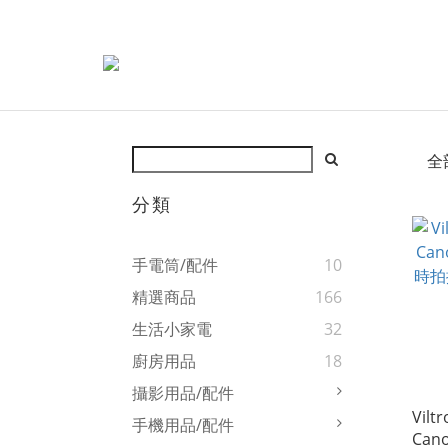
全
分類
手電筒/配件
10
精選商品
166
生活小家電
32
廚房用品
18
攝影用品/配件
Vil
手機用品/配件
Can