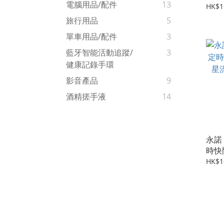
電腦用品/配件
13
時拍
HK$1
不同
旅行用品
5
單車用品/配件
3
藍牙智能活動追蹤/
3
健康記錄手環
影音產品
9
酒精搓手液
14
永諾 
時快門
流跡
HK$1