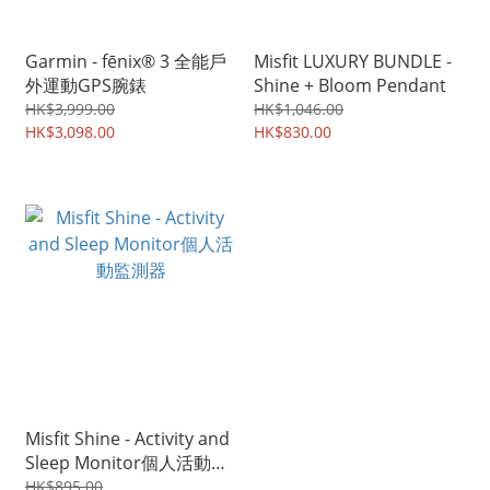
Garmin - fēnix® 3 全能戶
Misfit LUXURY BUNDLE -
外運動GPS腕錶
Shine + Bloom Pendant
HK$3,999.00
HK$1,046.00
HK$3,098.00
HK$830.00
Misfit Shine - Activity and
Sleep Monitor個人活動監
測器
HK$895.00