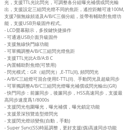
光，支援TTL光比閃光，可調整各分組曝光補償或閃光輸
出，支援設定三組閃光燈不同的焦距，遙控距離可達100M,
支援7個無線頻道及A/B/C三個分組，並帶有輔助對焦燈功
能，支援USB升級固件程式。
- LCD螢幕顯示，多按鍵快捷操作
- 可通過USB介面升級固件
- 支援無線快門線功能
- 可單獨調整A/B/C三組閃光燈焦距
- 支援TTL光比A:B/A:B C
- 內置輔助對焦燈(可禁用)
- 閃光模式：GR（組閃光）,E-TTL(II), 頻閃閃光
- A/B/C三組燈可混合使用E-TTL(II)、手動閃光及超級同步
- 可單獨調整A/B/C三組閃光燈曝光補償或閃光輸出(GR)
- 快門同步：前簾同步，後簾同步，HSS高速同步，支援最
高同步速度爲1/8000s
- 支援閃光包圍曝光，曝光補償，曝光鎖定功能
- 支援景深預覽造型燈閃光
- 支援閃光燈頭變焦(自動，手動)
- Super Sync(SS)時延調整，更好支援(僞)高速同步功能