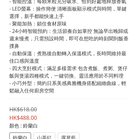
- 智能控溫：每顆米粒充分吸水、恰到好處地釋放香氣
- LED螢幕：操作簡便 清晰面板顯示模式與時間，單鍵
選擇，新手都能快速上手
- 聚能加熱：鎖住食材原味
- 24小時智能預約：生活節奏自如掌控 無論早出晚歸或
週末慢煮，只需預設時間，即可在想吃的時刻聞到飯香
撲鼻
- 自動保溫：煮熟後自動轉入保溫模式，長時間維持最
佳口感與溫度
- 四大烹飪模式：滿足多樣需求 包含煮飯、煮粥、煲仔
飯與煲湯四種模式，一鍵切換、靈活應用於不同料理
- 小巧外型：簡約日系美感典雅機身搭配細緻曲線，輕
鬆融入任何廚房空間
HK$618.00
HK$488.00
顏色
: 鈴蘭白
鈴蘭白
山茶紅
露草藍