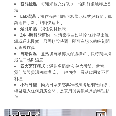
智能控溫：
每顆米粒充分吸水、恰到好處地釋放香
氣
LED螢幕：
操作簡便 清晰面板顯示模式與時間，單
鍵選擇，新手都能快速上手
聚能加熱：
鎖住食材原味
24小時智能預約：
生活節奏自如掌控 無論早出晚
歸或週末慢煮，只需預設時間，即可在想吃的時刻聞
到飯香撲鼻
自動保溫：
煮熟後自動轉入保溫模式，長時間維持
最佳口感與溫度
四大烹飪模式：
滿足多樣需求 包含煮飯、煮粥、
煲仔飯與煲湯四種模式，一鍵切換、靈活應用於不同
料理
小巧外型：
簡約日系美感典雅機身搭配細緻曲線，
輕鬆融入任何廚房空間，是實用與美觀兼具的料理夥
伴