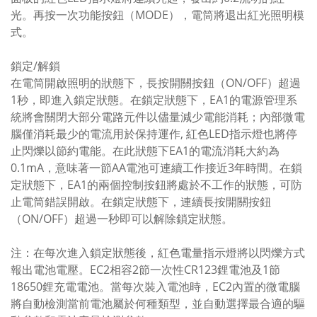
光。再按一次功能按鈕（MODE），電筒將退出紅光照明模
式。
鎖定/解鎖
在電筒開啟照明的狀態下，長按開關按鈕（ON/OFF）超過
1秒，即進入鎖定狀態。在鎖定狀態下，EA1的電源管理系
統將會關閉大部分電路元件以儘量減少電能消耗；內部微電
腦僅消耗最少的電流用於保持運作, 紅色LED指示燈也將停
止閃爍以節約電能。在此狀態下EA1的電流消耗大約為
0.1mA，意味著一節AA電池可連續工作接近3年時間。在鎖
定狀態下，EA1的兩個控制按鈕將處於不工作的狀態，可防
止電筒錯誤開啟。在鎖定狀態下，連續長按開關按鈕
（ON/OFF）超過一秒即可以解除鎖定狀態。
注：在每次進入鎖定狀態後，紅色電量指示燈將以閃爍方式
報出電池電壓。EC2相容2節一次性CR123鋰電池及1節
18650鋰充電電池。當每次裝入電池時，EC2內置的微電腦
將自動檢測當前電池屬於何種類型，並自動選擇最合適的驅