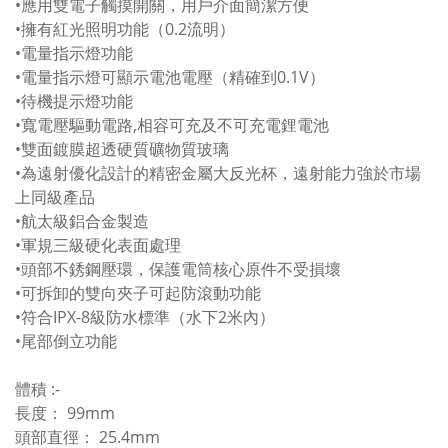
•應用雙電子觸摸開關，用戶介面簡潔方便
•擁有紅光照明功能（0.2流明）
•電量指示燈功能
•電量指示燈可顯示電池電壓（精確到0.1V）
•待機提示燈功能
•寬電壓驅動電路,相容可充及不可充電鋰電池
•雙面鍍膜超透硬質礦物質玻璃
•為遠射優化設計的精密金屬大反光杯，遠射能力強於市場
上同級產品
•航太級鋁合金製造
•軍規三級硬化表面處理
•頭部不銹鋼壓環，保護電筒核心原件不受損壞
•可拆卸的雙向夾子可起防滾動功能
•符合IPX-8級防水標準（水下2米內）
•尾部倒立功能
體積 :-
長度： 99mm
頭部直徑： 25.4mm