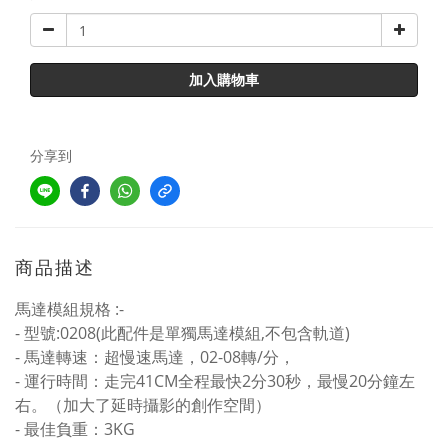
加入購物車
分享到
商品描述
馬達模組規格 :-
- 型號:0208(此配件是單獨馬達模組,不包含軌道)
- 馬達轉速：超慢速馬達，02-08轉/分，
- 運行時間：走完41CM全程最快2分30秒，最慢20分鐘左
右。（加大了延時攝影的創作空間）
- 最佳負重：3KG