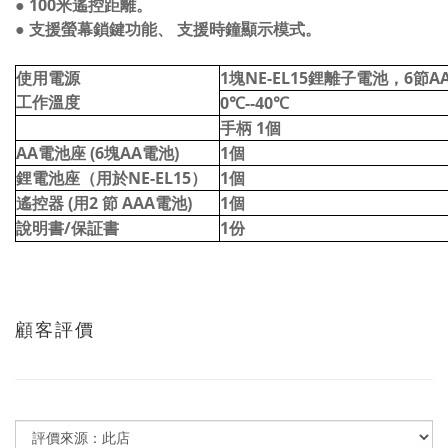
●
100
米遙控距離。
●
支援螢幕鎖鍵功能、
支援時鐘顯示模式。
使用電源
1
塊
NE-EL15
鋰離子電池，
6
節
A
工作溫度
0
℃
--40
℃
手柄 1個
AA電池座 (6塊AA電池)
1
個
鋰電池座（用於
NE-EL15
）
1
個
遙控器 (用2 節 AAA電池)
1
個
說明書/保証書
1
份
顧客評價