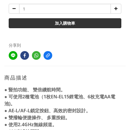
加入購物車
分享到
商品描述
●
豎拍功能、
雙倍續航時間。
●
可使用
2
種電池（
1
枚
EN-EL15
鋰電池、
6
枚充電
AA
電
池
)
。
●
AE-L/AF-L
鎖定按鈕、高效的密封設計。
●
雙撥輪便捷操作、
多重按鈕。
●
使用
2.4GHz
無線頻道。