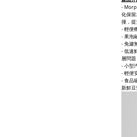
- M
化保留
撞，提
- 輕
- 果
- 免
- 低
層問題
- 小
- 輕
- 食
新鮮豆