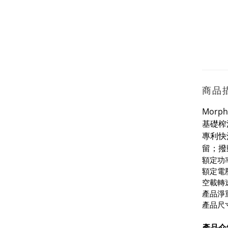
商品
Morp
基礎榨
專利快
留；撥
額定功
額定電壓
空載轉速
產品淨重
產品尺寸
產品介