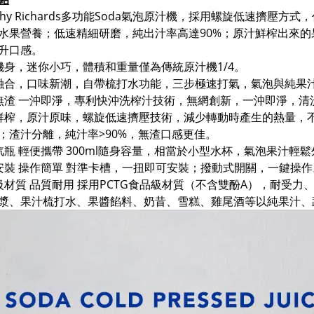
orphy Richards多功能Soda氣泡原汁機，採用螺旋低速擠
水果營養；低速精細研磨，純出汁率高達90%；原汁鮮榨出來
升口感。
便機身，迷你小巧，體積和重量僅為傳統原汁機1/4。
泡融合，口味新潮，自帶梳打水功能，三步極速打氣，氣泡與純果
濾無渣 一沖即淨，專利快沖洗榨汁技術，無網創新，一沖即淨，清
速鮮榨，原汁原味，螺旋低速擠壓技術，減少轉動時產生的熱量，
；渣汁分離，純汁率>90%，無渣口感更佳。
型汽瓶 輕便攜帶 300ml隨身容量，相當於小型水杯，氣泡果汁輕
便安裝 操作簡單 對準卡槽，一扭即可安裝；撥動式開關，一鍵操作
品級材質 品質耐用 採用PCTG食品級材質（不含雙酚A），耐受
漿、果汁梳打水、果醬餡料、奶昔、雪糕、雞尾酒等以純果汁、