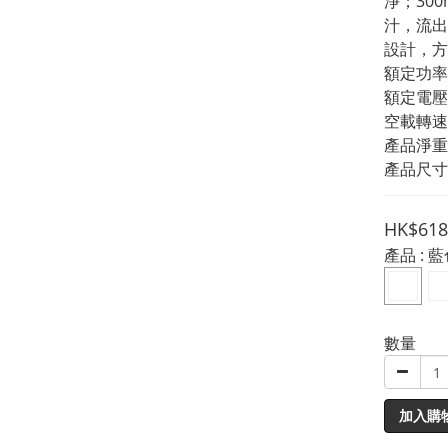
淨；30
汁，流出
設計，方
額定功率
額定電壓：2
空載轉速：
產品淨重：
產品尺寸：
HK$618
產品
: 
數量
加入購