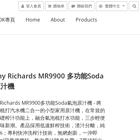
登入會員
購物車
聯絡我們
繁體中文
OOK專頁
Home
About
Products
hy Richards MR9900 多功能Soda
原汁機
 Richards MR9900多功能Soda氣泡原汁機 - 將
梳打汽水機二合一的小型家用原汁機，在常規的
礎榨汁功能上，融合氣泡梳打水功能，三步輕便
味新潮。產品採用低速鮮榨技術，渣汁分離，純
0%；專利快沖洗榨汁技術，無網創新，一沖即