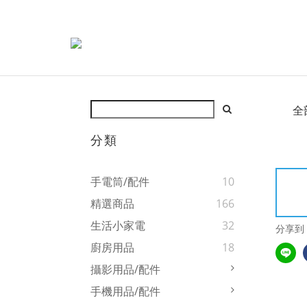
全
分類
手電筒/配件
10
精選商品
166
生活小家電
32
分享到
廚房用品
18
攝影用品/配件
手機用品/配件