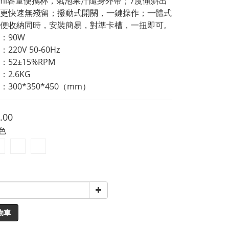
0ml容量便攜杯，氣泡果汁隨身外帶；7度傾斜出
更快速無殘留；撥動式開關，一鍵操作；一體式
便收納同時，安裝簡易，對準卡槽，一扭即可。
：90W
20V 50-60Hz
52±15%RPM
2.6KG
300*350*450（mm）
.00
藍色
物車