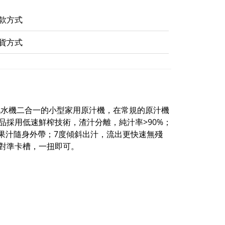
款方式
貨方式
汁機和梳打汽水機二合一的小型家用原汁機，在常規的原汁機
採用低速鮮榨技術，渣汁分離，純汁率>90%；
泡果汁隨身外帶；7度傾斜出汁，流出更快速無殘
對準卡槽，一扭即可。