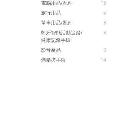
電腦用品/配件
13
旅行用品
5
單車用品/配件
3
藍牙智能活動追蹤/
3
健康記錄手環
影音產品
9
酒精搓手液
14