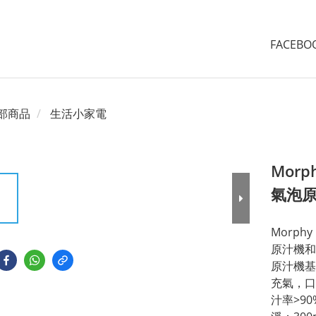
FACEB
部商品
生活小家電
Morp
氣泡
Morphy
原汁機和
原汁機基
充氣，口
汁率>9