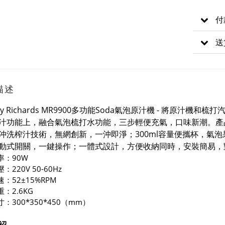
付
送
描述
hy Richards MR9900多功能Soda氣泡原汁機 - 將原
汁功能上，融合氣泡梳打水功能，三步輕便充氣，口味新潮。產品
沖洗榨汁技術，無網創新，一沖即淨；300ml容量便攜杯，氣
動式開關，一鍵操作；一體式設計，方便收納同時，安裝簡易，
率：90W
：220V 50-60Hz
：52±15%RPM
：2.6KG
：300*350*450（mm）
紹