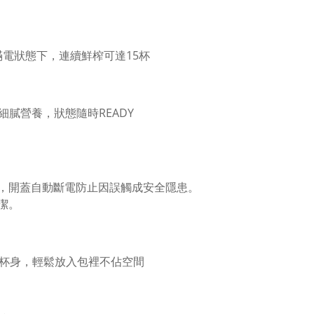
滿電狀態下，連續鮮榨可達15杯
細膩營養，狀態隨時READY
，開蓋自動斷電防止因誤觸成安全隱患。
潔。
小巧杯身，輕鬆放入包裡不佔空間