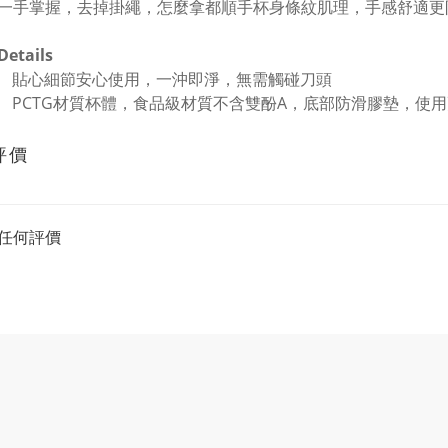
一手掌握，去掉掛繩，怎麼拿都順手杯身條紋肌理，手感舒適更
etails
貼心細節安心使用，一沖即淨，無需觸碰刀頭
PCTG材質杯體，食品級材質不含雙酚A，底部防滑膠墊，使
評價
任何評價