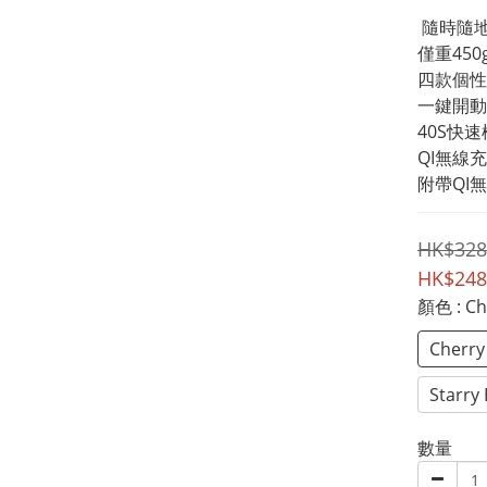
 隨時隨
僅重45
四款個性
一鍵開動
40S快
QI無線
附帶QI
HK$328
HK$248
顏色
: C
Cherry
Starry 
數量