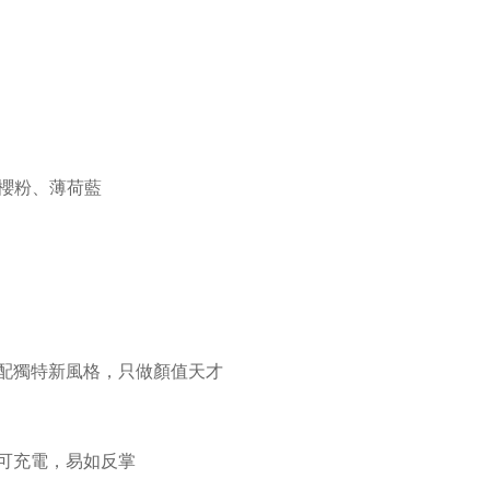
櫻粉、薄荷藍
）
配獨特新風格，只做顏值天才
可充電，易如反掌