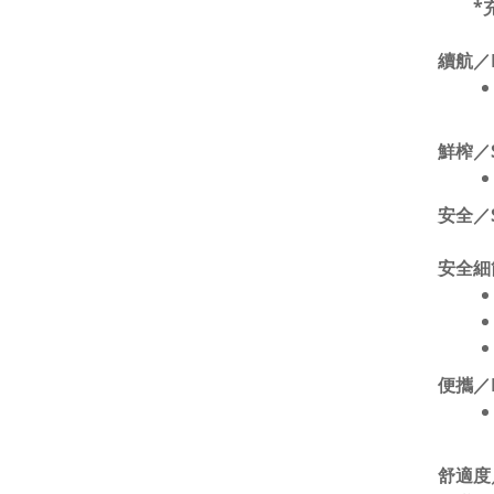
*
續航／E
鮮榨／S
安全／S
安全細
便攜／L
舒適度