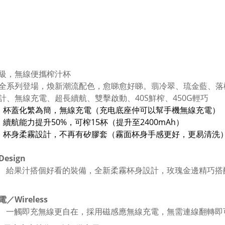
級，無線便攜榨汁杯
全系列登場，煥新潮流配色，愈睇愈好睇。翡冷翠、琉金藍、落
計、無線充電、超長續航、雙擊啟動、40S鮮榨、450G輕巧
：
杯蓋化繁為簡，無線充電（充电底座仲可以幫手機無線充電）
：
續航能力提升50%，可榨15杯（提升至2400mAh）
：
杯身柔霧設計，不再有矽膠套（霧面杯身手感更好，更易清洗
esign
給果汁搭個好看的裝備，全新柔霧杯身設計，玫瑰金邊精巧搭
／Wireless
一觸即充無線更自在，採用磁感應無線充電，無需連線翻轉即