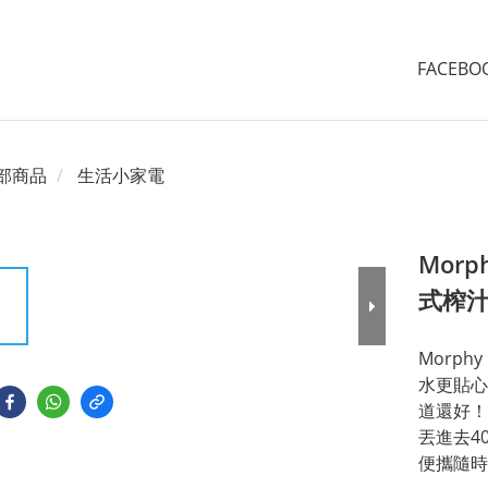
FACEB
部商品
生活小家電
Morp
式榨汁
Morph
水更貼心
道還好！
丟進去4
便攜隨時