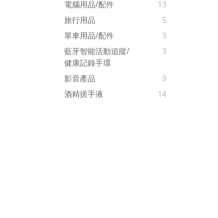
電腦用品/配件
13
旅行用品
5
單車用品/配件
3
藍牙智能活動追蹤/
3
健康記錄手環
影音產品
9
酒精搓手液
14