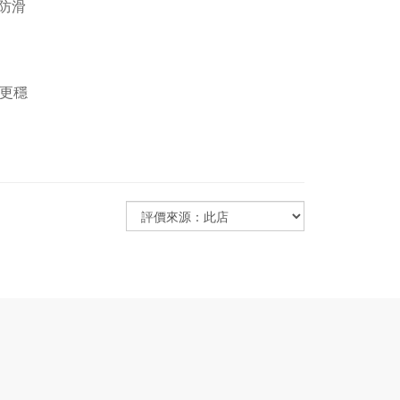
防滑
用更穩