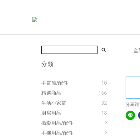
全
分類
手電筒/配件
10
精選商品
166
生活小家電
32
分享到
廚房用品
18
攝影用品/配件
手機用品/配件