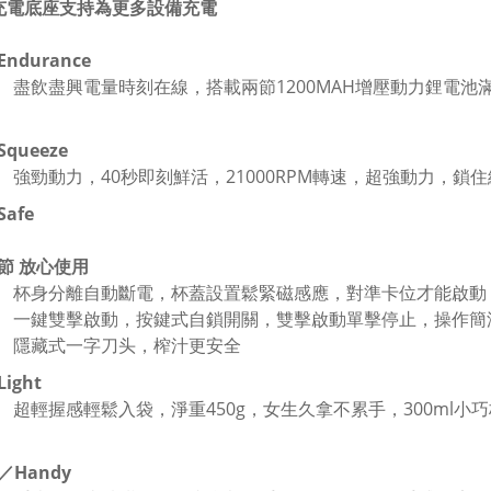
充電底座支持為更多設備充電
ndurance
盡飲盡興電量時刻在線，搭載兩節1200MAH增壓動力鋰電池
queeze
強勁動力，40秒即刻鮮活，21000RPM轉速，超強動力，鎖住
afe
節 放心使用
杯身分離自動斷電，杯蓋設置鬆緊磁感應，對準卡位才能啟動
一鍵雙擊啟動，按鍵式自鎖開關，雙擊啟動單擊停止，操作簡
隱藏式一字刀头，榨汁更安全
ight
超輕握感輕鬆入袋，淨重450g，女生久拿不累手，300ml
／Handy